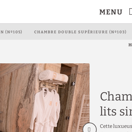
MENU
el à Rabat. Site Web Officiel.
N (Nº105)
CHAMBRE DOUBLE SUPÉRIEURE (Nº103)
H
Chamb
lits s
Cette luxueu