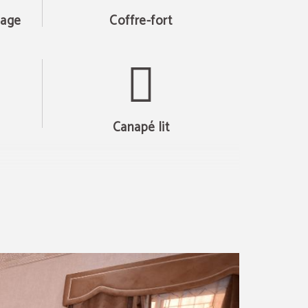
sage
Coffre-fort
Canapé lit
ne à café Nespresso